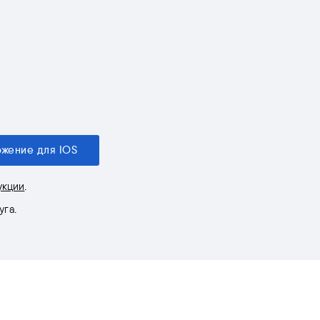
жение для IOS
укции
.
уга.