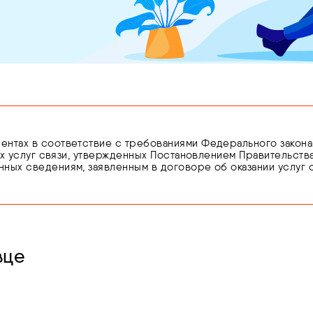
тах в соответствие с требованиями Федерального закона от 0
ких услуг связи, утвержденных Постановлением Правительства
ных сведениям, заявленным в договоре об оказании услуг 
ющего личность.
нности по подтверждению сведений или предоставления н
оказание услуг связи вплоть до устранения нарушений на ос
вце