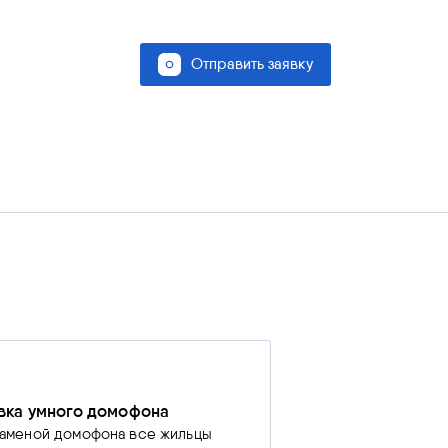
Отправить заявку
вка умного домофона
аменой домофона все жильцы