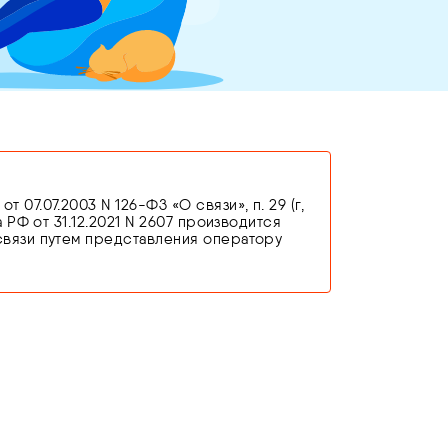
7.07.2003 N 126-ФЗ «О связи», п. 29 (г,
 РФ от 31.12.2021 N 2607 производится
связи путем представления оператору
едостоверных сведений, оператор связи
новании п. 3 ст. 44 Федерального закона