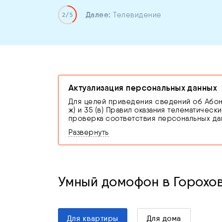
Далее:
Телевидение
2/5
Актуализация персональных данных
Для целей приведения сведений об Абонен
ж) и 35 (в) Правил оказания телематичес
проверка соответствия персональных дан
связи оригинала документа, удостоверя
Развернуть
В случае невыполнения абонентом обяза
оставляет за собой право приостановить 
от 07.07.2003 N 126-ФЗ «О связи»
Умный домофон в Горохо
Для квартиры
Для дома