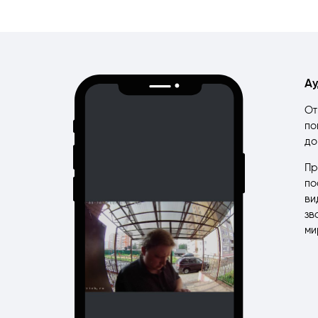
Ау
От
по
до
Пр
по
ви
зв
ми