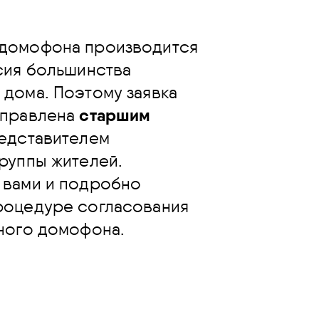
домофона производится
сия большинства
 дома. Поэтому заявка
тправлена
старшим
едставителем
руппы жителей.
 вами и подробно
роцедуре согласования
много домофона.