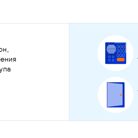
он,
чения
упа