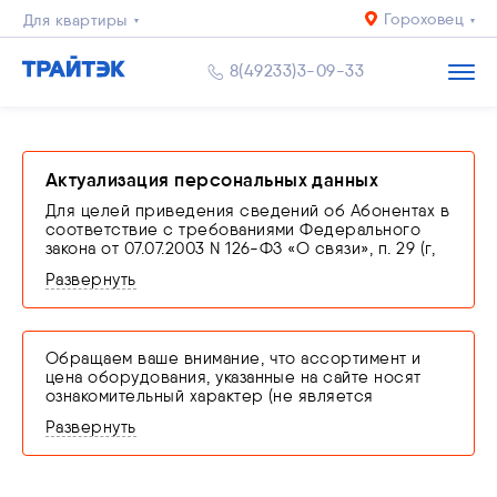
Гороховец
Для квартиры
Для дома
8(49233)3-09-33
Бизнесу
Актуализация персональных данных
Для целей приведения сведений об Абонентах в
соответствие с требованиями Федерального
закона от 07.07.2003 N 126-ФЗ «О связи», п. 29 (г,
ж) и 35 (в) Правил оказания телематических услуг
Развернуть
связи, утвержденных Постановлением
Правительства РФ от 31.12.2021 N 2607
производится проверка соответствия
персональных данных сведениям, заявленным в
Обращаем ваше внимание, что ассортимент и
договоре об оказании услуг связи путем
цена оборудования, указанные на сайте носят
представления оператору связи оригинала
ознакомительный характер (не является
документа, удостоверяющего личность.
офертой). Наличие интересующего
В случае невыполнения абонентом обязанности
Развернуть
оборудования просим уточнять в офисе, по
по подтверждению сведений или
телефону или в чате.
предоставления недостоверных сведений,
оператор связи оставляет за собой право
приостановить оказание услуг связи вплоть до