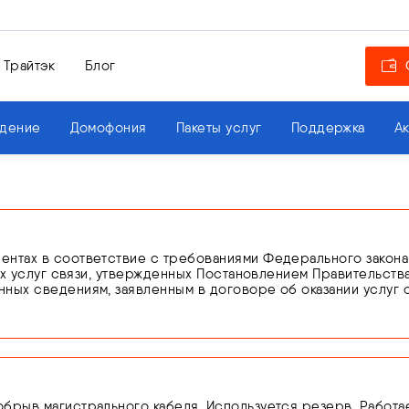
 Трайтэк
Блог
дение
Домофония
Пакеты услуг
Поддержка
А
тах в соответствие с требованиями Федерального закона от 0
ких услуг связи, утвержденных Постановлением Правительства
ных сведениям, заявленным в договоре об оказании услуг 
ющего личность.
нности по подтверждению сведений или предоставления н
оказание услуг связи вплоть до устранения нарушений на ос
брыв магистрального кабеля. Используется резерв. Работа