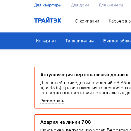
Для квартиры
Для дома
Для бизнеса
О компании
Карьера в
Интернет
Телевидение
Видеонаблю
Актуализация персональных данных
Для целей приведения сведений об Абонен
ж) и 35 (в) Правил оказания телематичес
проверка соответствия персональных дан
связи оригинала документа, удостоверя
Развернуть
В случае невыполнения абонентом обяза
оставляет за собой право приостановить 
от 07.07.2003 N 126-ФЗ «О связи»
Авария на линии 7.08
Фиксируем деградацию услуг. Вероятно о