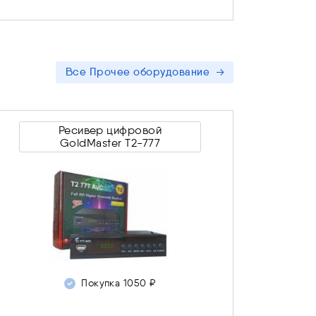
Встроенный микрофон
Наличие уточняйте в офисе.
Скрыть
Все Прочее оборудование
Ресивер цифровой
Ресивер цифровой
GoldMaster T2-777
GoldMaster T2-777
Покупка 1050 ₽