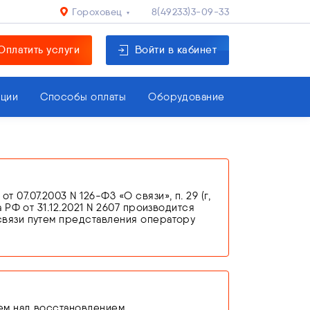
Гороховец
8(49233)3-09-33
Оплатить услуги
Войти в кабинет
кции
Способы оплаты
Оборудование
7.07.2003 N 126-ФЗ «О связи», п. 29 (г,
 РФ от 31.12.2021 N 2607 производится
связи путем представления оператору
едостоверных сведений, оператор связи
новании п. 3 ст. 44 Федерального закона
ем над восстановлением.