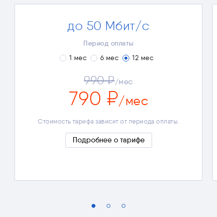
до 50 Мбит/с
3-4 устройства
Просмотр видео в Full HD
Период оплаты
Онлайн-игры
1 мес
6 мес
12 мес
Окончательная стоимость тарифа зависит от
990 ₽
выбранных дополнительных опций и периода
/мес
оплаты.
790 ₽
Полные условия
/мес
Стоимость тарифа зависит от периода оплаты.
Подробнее о тарифе
Скрыть подробности