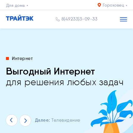
Гороховец
Для дома
Для квартиры
8(49233)3-09-33
Бизнесу
рнет+ТВ
для всей
ьное и IP
Интернет
видение
и
й уровень
спокоен за близких
Выгодный Интернет
и
пасности
ыгодным
ценам
и комфорта
всех
возрастов
ество
для решения любых задач
крутых
скоростях!
тересов
Далее:
Телевидение